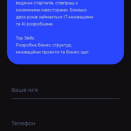
веденні стартапів, співпраці з
іноземними інвесторами. Близько
двох років займається IT інноваціями
та AI розробками.
Top Skills:
Розробка бізнес структур,
інноваційни проекти та бізнес-ідеї
ваше ім’я
телефон