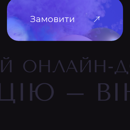
Замовити
ИЙ
ОНЛАЙН-Д
ЦІЮ
–
ВІ