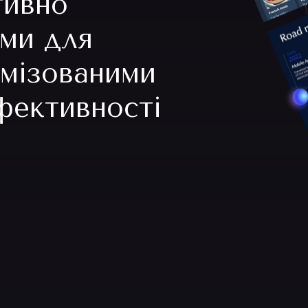
їтивно
ими для
имізованими
фективності