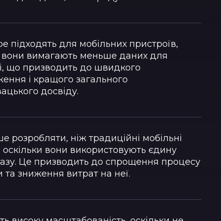
е підходять для мобільних пристроїв,
и вони вимагають меньше даних для
і, що призводить до швидкого
ження і кращого загального
ацького досвіду.
е розробляти, ніж традиційні мобільні
 оскільки вони використовують єдину
базу. Це призводить до спрощення процесу
 та зниження витрат на неї.
ь високу масштабованість, оскільки не