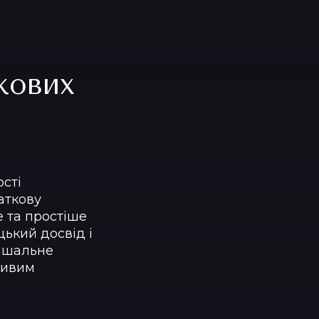
кових
ості
аткову
е та простіше
цький досвід і
рішальне
ливим