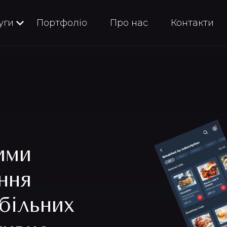
уги
Портфоліо
Про нас
Контакти
ими
ння
більних