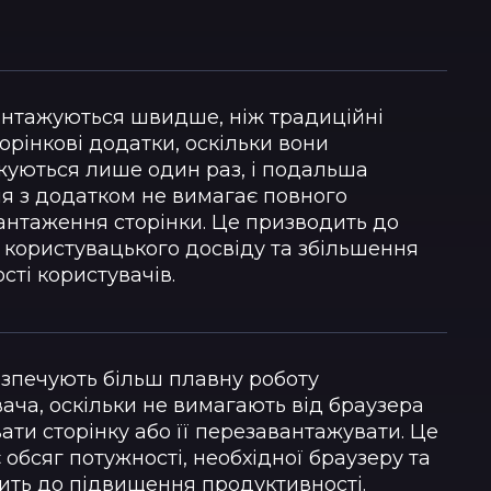
антажуються швидше, ніж традиційні
орінкові додатки, оскільки вони
жуються лише один раз, і подальша
я з додатком не вимагає повного
антаження сторінки. Це призводить до
 користувацького досвіду та збільшення
сті користувачів.
езпечують більш плавну роботу
ача, оскільки не вимагають від браузера
ти сторінку або її перезавантажувати. Це
обсяг потужності, необхідної браузеру та
ить до підвищення продуктивності.