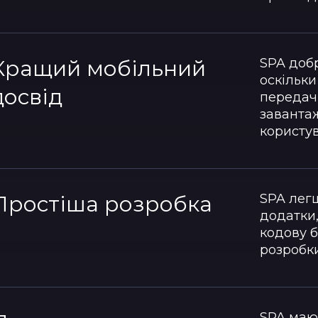
Кращий мобільний
SPA добр
оскільк
досвід
передач
заванта
користув
Простіша розробка
SPA легш
додатки,
кодову 
розробки
SPA мают