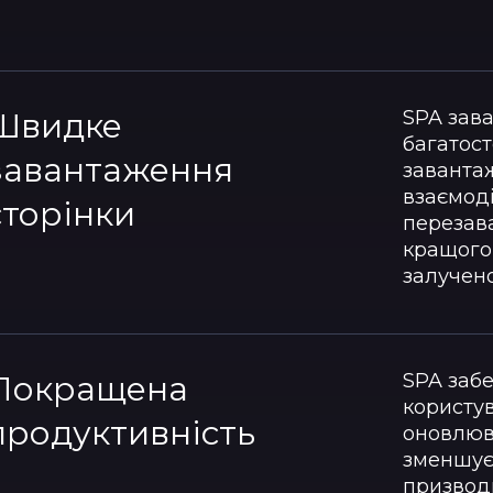
Швидке
SPA зав
багатост
завантаження
заванта
взаємоді
сторінки
перезав
кращого
залучено
Покращена
SPA заб
користув
продуктивність
оновлюва
зменшує 
призвод