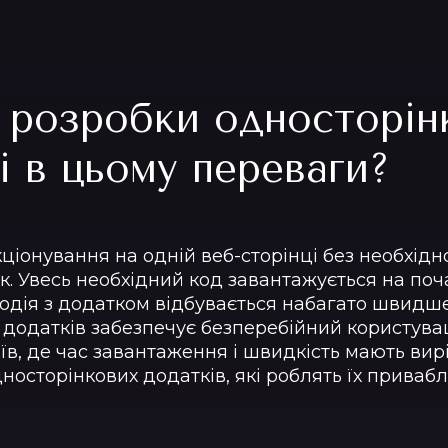
с розробки односторін
кі в цьому переваги?
ціонування на одній веб-сторінці без необхідн
. Увесь необхідний код завантажується на поч
модія з додатком відбувається набагато швидш
и додатків забезпечує безперебійний користува
їв, де час завантаження і швидкість мають ви
дносторінкових додатків, які роблять їх приваб