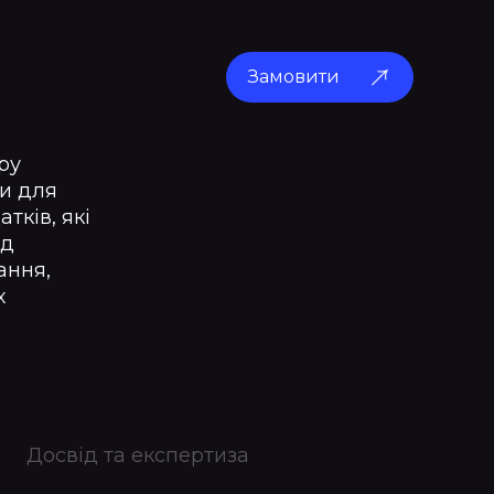
Замовити
ру
ки для
тків, які
ід
ання,
х
Досвід та експертиза