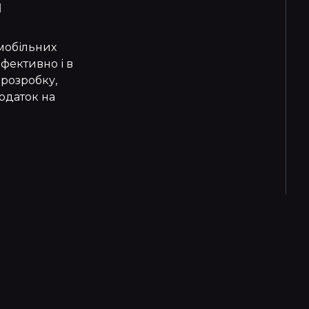
и
мобільних
фективно і в
 розробку,
одаток на