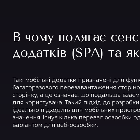
В чому полягає сен
додатків (SPA) та я
Такі мобільні додатки призначені для функ
багаторазового перезавантаження сторінок
сторінку, а це означає, що подальша взає
для користувача. Такий підхід до розробк
ідеально підходить для мобільних пристро
значення. Існує кілька переваг розробки о
варіантом для веб-розробки.