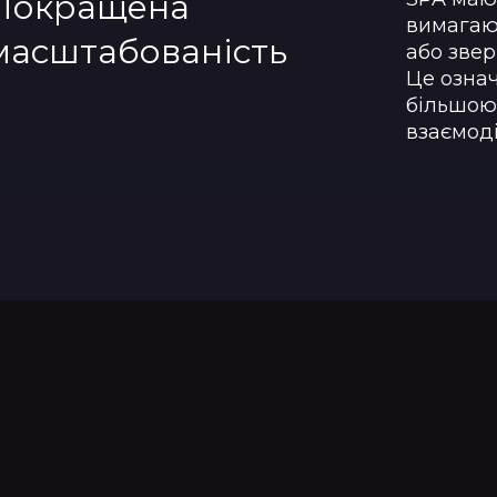
Покращена
вимагаю
масштабованість
або звер
Це озна
більшою 
взаємод