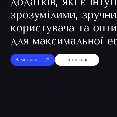
додатків, які є інту
зрозумілими, зручн
користувача та опт
для максимальної е
Замовити
Портфоліо