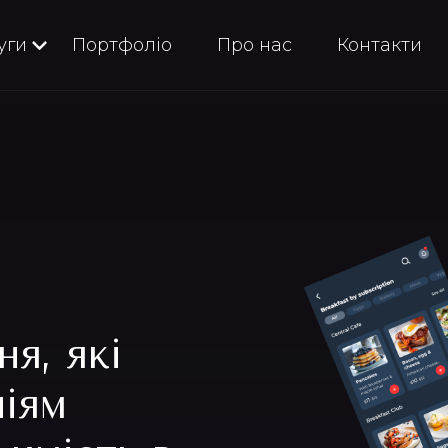
уги
Портфоліо
Про нас
Контакти
я, які
іям