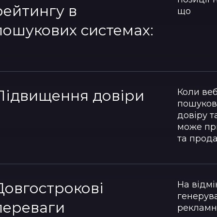
рейтингу в
що
пошукових системах:
Підвищення довіри
Коли веб
пошуково
довіру т
може при
та прода
Довгострокові
На відмі
генерува
переваги
рекламн