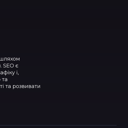
у шляхом
. SEO є
фіку і,
 та
ті та розвивати