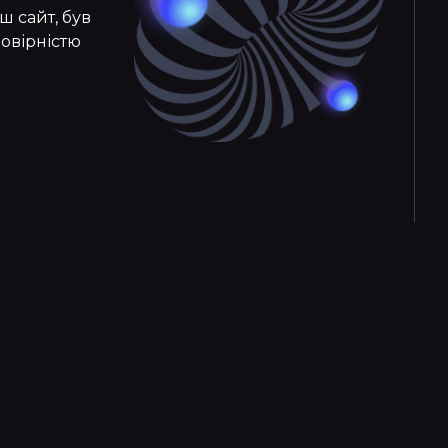
ш сайт, був
мовірністю