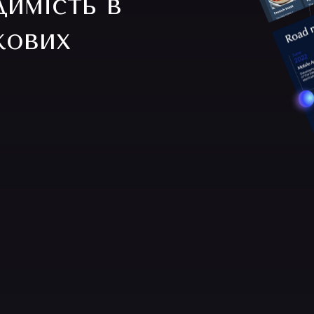
имість в
кових