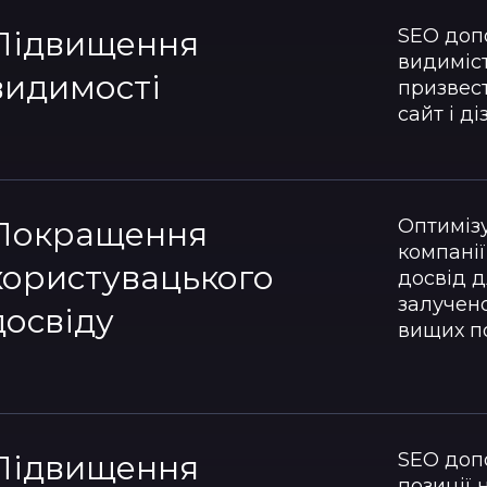
Підвищення
SEO доп
видиміс
видимості
призвест
сайт і д
Покращення
Оптимізу
компані
користувацького
досвід д
залучено
досвіду
вищих по
Підвищення
SEO доп
позиції 