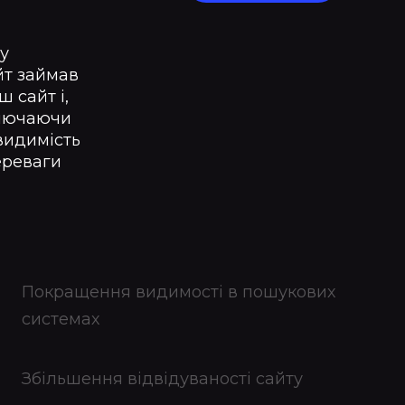
му
йт займав
 сайт і,
ключаючи
видимість
ереваги
Покращення видимості в пошукових
системах
Збільшення відвідуваності сайту