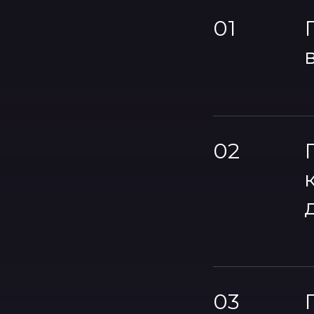
01
02
03