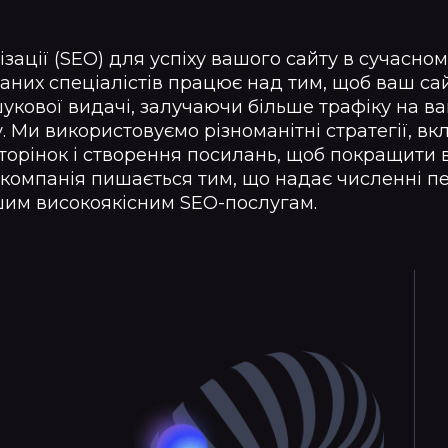
зації (SEO) для успіху вашого сайту в сучасно
аних спеціалістів працює над тим, щоб ваш са
шукової видачі, залучаючи більше трафіку на ваш
. Ми використовуємо різноманітні стратегії, в
торінок і створення посилань, щоб покращити 
 компанія пишається тим, що надає численні п
шим високоякісним SEO-послугам.