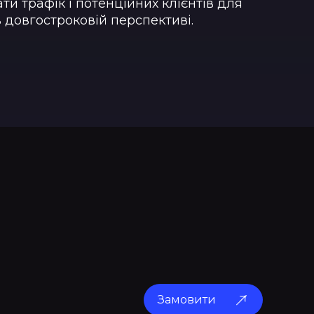
ти трафік і потенційних клієнтів для
в довгостроковій перспективі.
Замовити