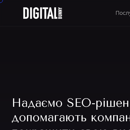
Посл
Надаємо SEO-рішенн
допомагають компан