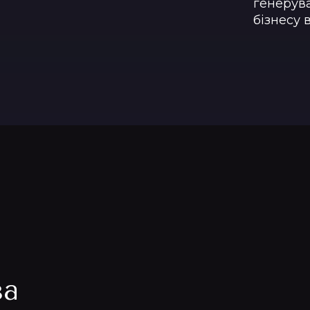
генерува
бізнесу 
за