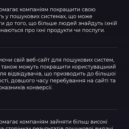
омагає компаніям покращити свою
ть у пошукових системах, що може
и до того, що більше людей знайдуть їхній
ізнаються про їхні продукти чи послуги.
ючи свій веб-сайт для пошукових систем,
ї також можуть покращити користувацький
ля відвідувачів, що призводить до більшої
сті, довшого часу перебування на сайті та
казників конверсії.
омагає компаніям зайняти більш високі
на сторінках результатів пошукової видачі,