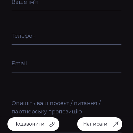
ваше ім’я
телефон
email
опишіть ваш проект / питання /
партнерську пропозицію
Подзвонити
Написати