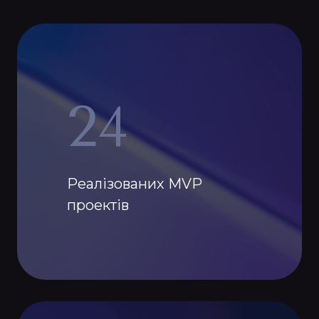
24
Реалізованих MVP
проектів